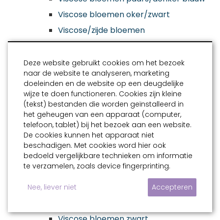
Viscose bloemen oker/zwart
Viscose/zijde bloemen
Viscose stretch “leaves” zwart/creme
Viscose stretch mandala bruin/blauw
Deze website gebruikt cookies om het bezoek
naar de website te analyseren, marketing
Viscose jacquard “snake skin” karamel
doeleinden en de website op een deugdelijke
Viscose jacquard “snake skin” groen
wijze te doen functioneren. Cookies zijn kleine
(tekst) bestanden die worden geïnstalleerd in
Viscose jacquard “spots” karamel
het geheugen van een apparaat (computer,
Viscose abstract vanille/zwart
telefoon, tablet) bij het bezoek aan een website.
De cookies kunnen het apparaat niet
Viscose abstract blauw/zwart
beschadigen. Met cookies word hier ook
Viscose bladeren zwart
bedoeld vergelijkbare technieken om informatie
te verzamelen, zoals device fingerprinting.
Viscose herftbladeren groen
Geweven viscose satijn stretch
Nee, liever niet
Accepteren
bloemen zwart
Viscose bloemen zwart