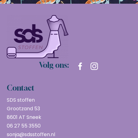
Volg ons:
Contact
SDS stoffen
Grootzand 53
8601 AT Sneek
06 27 55 3550
sonja@sdsstoffen.nl