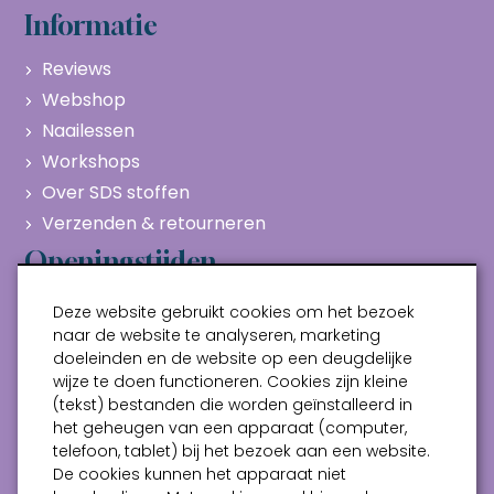
Informatie
Reviews
Webshop
Naailessen
Workshops
Over SDS stoffen
Verzenden & retourneren
Openingstijden
Maandag
Gesloten
Deze website gebruikt cookies om het bezoek
Dinsdag
10:00 - 17:00
naar de website te analyseren, marketing
doeleinden en de website op een deugdelijke
Woensdag
10:00 - 17:00
wijze te doen functioneren. Cookies zijn kleine
Donderdag
10:00 - 17:00
(tekst) bestanden die worden geïnstalleerd in
Vrijdag
10:00 - 17:00
het geheugen van een apparaat (computer,
telefoon, tablet) bij het bezoek aan een website.
Zaterdag
10:00 - 17:00
De cookies kunnen het apparaat niet