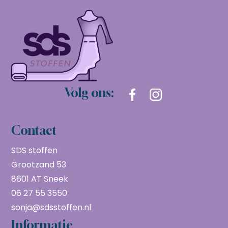
Volg ons:
Contact
SDS stoffen
Grootzand 53
8601 AT Sneek
06 27 55 3550
sonja@sdsstoffen.nl
Informatie