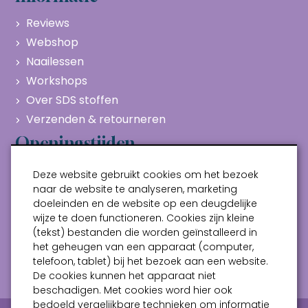
Reviews
Webshop
Naailessen
Workshops
Over SDS stoffen
Verzenden & retourneren
Openingstijden
Maandag
Gesloten
Deze website gebruikt cookies om het bezoek
Dinsdag
10:00 - 17:00
naar de website te analyseren, marketing
doeleinden en de website op een deugdelijke
Woensdag
10:00 - 17:00
wijze te doen functioneren. Cookies zijn kleine
Donderdag
10:00 - 17:00
(tekst) bestanden die worden geïnstalleerd in
Vrijdag
10:00 - 17:00
het geheugen van een apparaat (computer,
telefoon, tablet) bij het bezoek aan een website.
Zaterdag
10:00 - 17:00
De cookies kunnen het apparaat niet
beschadigen. Met cookies word hier ook
bedoeld vergelijkbare technieken om informatie