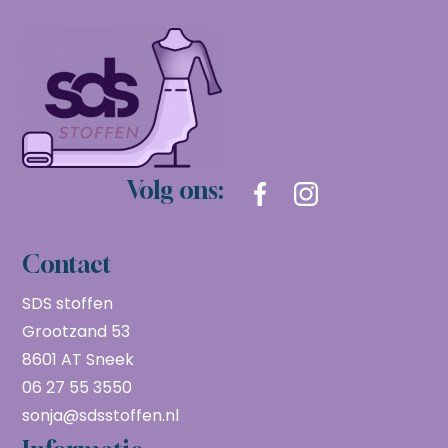
Volg ons:
Contact
SDS stoffen
Grootzand 53
8601 AT Sneek
06 27 55 3550
sonja@sdsstoffen.nl