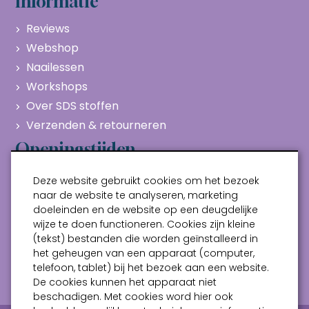
Informatie
Reviews
Webshop
Naailessen
Workshops
Over SDS stoffen
Verzenden & retourneren
Openingstijden
Maandag
Gesloten
Deze website gebruikt cookies om het bezoek
Dinsdag
10:00 - 17:00
naar de website te analyseren, marketing
doeleinden en de website op een deugdelijke
Woensdag
10:00 - 17:00
wijze te doen functioneren. Cookies zijn kleine
Donderdag
10:00 - 17:00
(tekst) bestanden die worden geïnstalleerd in
Vrijdag
10:00 - 17:00
het geheugen van een apparaat (computer,
telefoon, tablet) bij het bezoek aan een website.
Zaterdag
10:00 - 17:00
De cookies kunnen het apparaat niet
beschadigen. Met cookies word hier ook