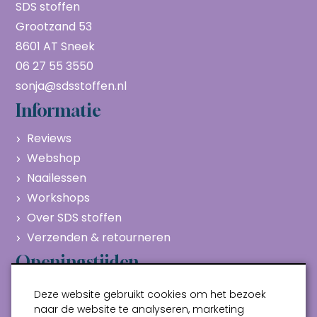
SDS stoffen
Grootzand 53
8601 AT Sneek
06 27 55 3550
sonja@sdsstoffen.nl
Informatie
Reviews
Webshop
Naailessen
Workshops
Over SDS stoffen
Verzenden & retourneren
Openingstijden
Maandag
Gesloten
Deze website gebruikt cookies om het bezoek
Dinsdag
10:00 - 17:00
naar de website te analyseren, marketing