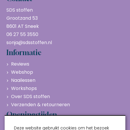
SDS stoffen
Grootzand 53
8601 AT Sneek
06 27 55 3550
sonja@sdsstoffen.nl
Informatie
Reviews
Webshop
Naailessen
Workshops
Over SDS stoffen
Verzenden & retourneren
Openingstijden
Maandag
Gesloten
Deze website gebruikt cookies om het bezoek