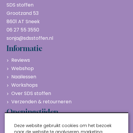
SDS stoffen
Grootzand 53
8601 AT Sneek
06 27 55 3550
sonja@sdsstoffen.nl
Informatie
Reviews
Webshop
Naailessen
Workshops
Over SDS stoffen
Verzenden & retourneren
Openingstijden
Maandag
Gesloten
Deze website gebruikt cookies om het bezoek
Dinsdag
10:00 - 17:00
naar de website te analyseren, marketing