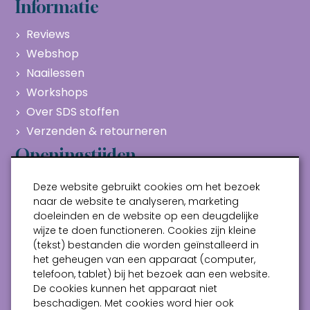
Informatie
Reviews
Webshop
Naailessen
Workshops
Over SDS stoffen
Verzenden & retourneren
Openingstijden
Maandag
Gesloten
Deze website gebruikt cookies om het bezoek
Dinsdag
10:00 - 17:00
naar de website te analyseren, marketing
doeleinden en de website op een deugdelijke
Woensdag
10:00 - 17:00
wijze te doen functioneren. Cookies zijn kleine
Donderdag
10:00 - 17:00
(tekst) bestanden die worden geïnstalleerd in
Vrijdag
10:00 - 17:00
het geheugen van een apparaat (computer,
telefoon, tablet) bij het bezoek aan een website.
Zaterdag
10:00 - 17:00
De cookies kunnen het apparaat niet
beschadigen. Met cookies word hier ook