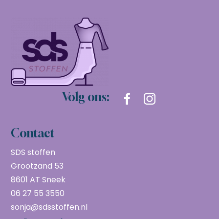
Volg ons:
Contact
SDS stoffen
Grootzand 53
8601 AT Sneek
06 27 55 3550
sonja@sdsstoffen.nl