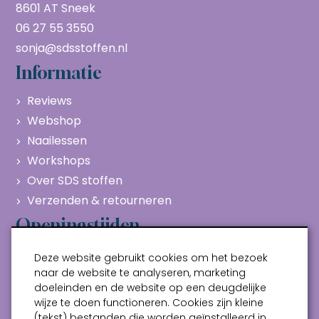
8601 AT Sneek
06 27 55 3550
sonja@sdsstoffen.nl
Informatie
Reviews
Webshop
Naailessen
Workshops
Over SDS stoffen
Verzenden & retourneren
Openingstijden
Maandag
Gesloten
Deze website gebruikt cookies om het bezoek
Dinsdag
10:00 - 17:00
naar de website te analyseren, marketing
doeleinden en de website op een deugdelijke
Woensdag
10:00 - 17:00
wijze te doen functioneren. Cookies zijn kleine
Donderdag
10:00 - 17:00
(tekst) bestanden die worden geïnstalleerd in