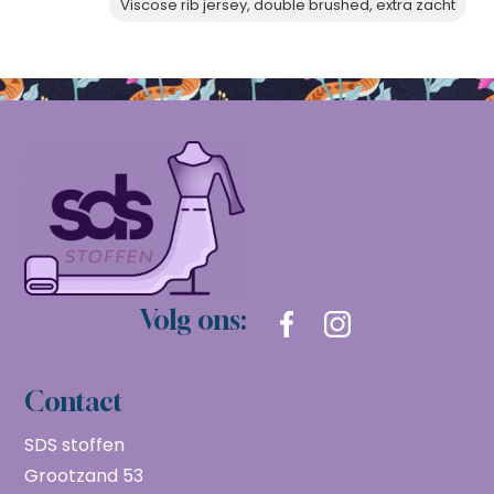
Viscose rib jersey, double brushed, extra zacht
Volg ons:
Contact
SDS stoffen
Grootzand 53