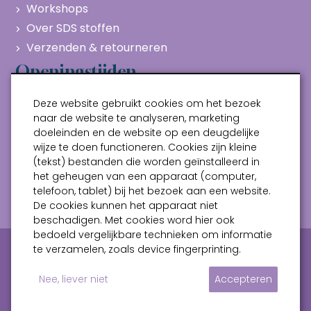
Workshops
Over SDS stoffen
Verzenden & retourneren
Openingstijden
Maandag
Gesloten
Deze website gebruikt cookies om het bezoek
Dinsdag
10:00 - 17:00
naar de website te analyseren, marketing
doeleinden en de website op een deugdelijke
Woensdag
10:00 - 17:00
wijze te doen functioneren. Cookies zijn kleine
Donderdag
10:00 - 17:00
(tekst) bestanden die worden geïnstalleerd in
Vrijdag
10:00 - 17:00
het geheugen van een apparaat (computer,
telefoon, tablet) bij het bezoek aan een website.
Zaterdag
10:00 - 17:00
De cookies kunnen het apparaat niet
beschadigen. Met cookies word hier ook
bedoeld vergelijkbare technieken om informatie
Privacy verklaring
Algemene voorwaarden
te verzamelen, zoals device fingerprinting.
Sitemap
Nee, liever niet
Accepteren