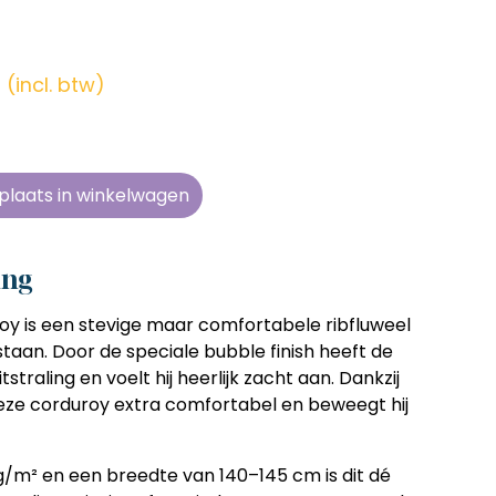
en zonder
en zonder
en zonder
en zonder
e tijd
e tijd
e tijd
e tijd
(incl. btw)
ens
ens
ens
ens
 telkens
 telkens
 telkens
 telkens
r en
r en
r en
r en
plaats in winkelwagen
oonlijk
oonlijk
oonlijk
oonlijk
ing
y is een stevige maar comfortabele ribfluweel
taan. Door de speciale bubble finish heeft de
tstraling en voelt hij heerlijk zacht aan. Dankzij
deze corduroy extra comfortabel en beweegt hij
/m² en een breedte van 140–145 cm is dit dé