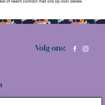
nkel of neem contact met ons op voor advies.
Volg ons:
n