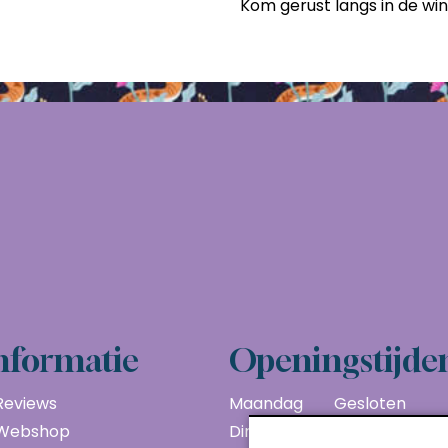
Kom gerust langs in de wi
nformatie
Openingstijde
Reviews
Maandag
Gesloten
Webshop
Dinsdag
10:00 - 17:00