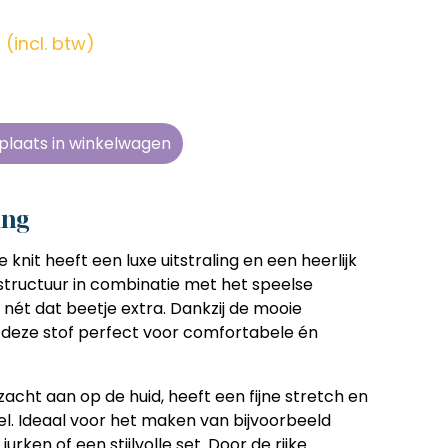
en zonder
en zonder
en zonder
en zonder
e tijd
e tijd
e tijd
e tijd
(incl. btw)
ens
ens
ens
ens
 telkens
 telkens
 telkens
 telkens
r en
r en
r en
r en
plaats in winkelwagen
oonlijk
oonlijk
oonlijk
oonlijk
ing
knit heeft een luxe uitstraling en een heerlijk
 structuur in combinatie met het speelse
 nét dat beetje extra. Dankzij de mooie
s deze stof perfect voor comfortabele én
cht aan op de huid, heeft een fijne stretch en
el. Ideaal voor het maken van bijvoorbeeld
jurken of een stijlvolle set. Door de rijke