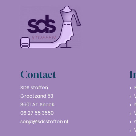
Contact
I
SDS stoffen
Grootzand 53
8601 AT Sneek
06 27 55 3550
sonja@sdsstoffen.nl