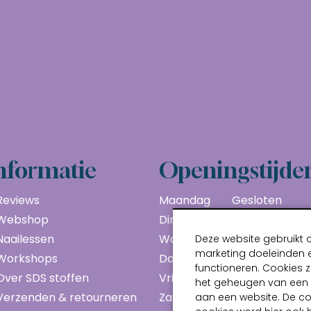
nformatie
Openingstijde
Reviews
Maandag
Gesloten
Webshop
Dinsdag
10:00 - 17:00
Naailessen
Woensdag
10:00 - 17:00
Deze website gebruikt 
marketing doeleinden e
Workshops
Donderdag
10:00 - 17:00
functioneren. Cookies z
Over SDS stoffen
Vrijdag
10:00 - 17:00
het geheugen van een a
Verzenden & retourneren
Zaterdag
10:00 - 17:00
aan een website. De c