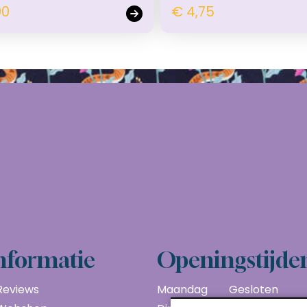
00
€ 4,75
nformatie
Openingstijde
Reviews
Maandag
Gesloten