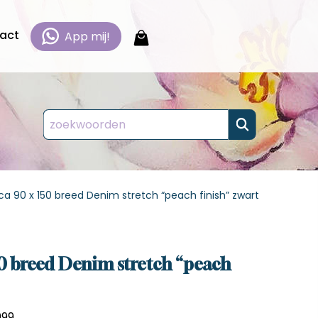
act
App mij!
 en
 en
 en
 en
a 90 x 150 breed Denim stretch “peach finish” zwart
esteld.
esteld.
esteld.
esteld.
n en
n en
n en
n en
n,
n,
n,
n,
0 breed Denim stretch “peach
 bestellen
 bestellen
 bestellen
 bestellen
999