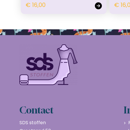
€ 16,00
€ 16,
Contact
I
SDS stoffen