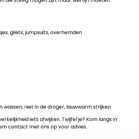
n die stevig mogen zijn, maar wel fijn moeten
sjes, gilets, jumpsuits, overhemden
 wassen, niet in de droger, lauwwarm strijken
rkelijkheid iets afwijken. Twijfel je? Kom langs in
eem contact met ons op voor advies.