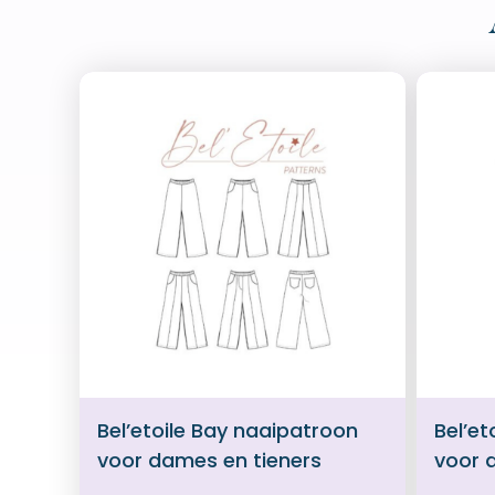
Bel’etoile Bay naaipatroon
Bel’et
voor dames en tieners
voor 