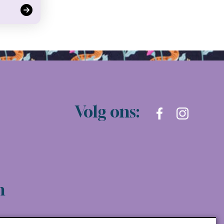
Volg ons:
n