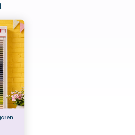
n
garen