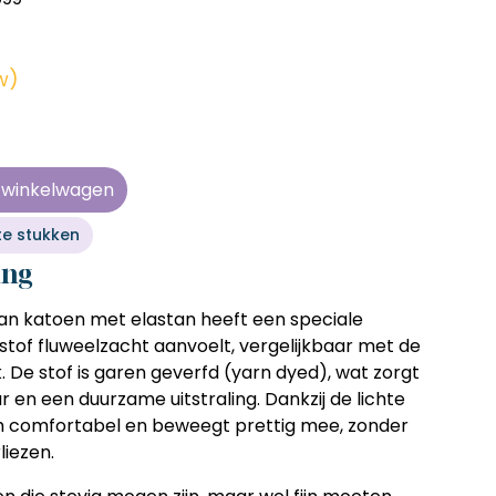
en zonder
en zonder
en zonder
en zonder
e tijd
e tijd
e tijd
e tijd
tw)
ens
ens
ens
ens
 telkens
 telkens
 telkens
 telkens
r en
r en
r en
r en
n winkelwagen
oonlijk
oonlijk
oonlijk
oonlijk
te stukken
ing
an katoen met elastan heeft een speciale
stof fluweelzacht aanvoelt, vergelijkbaar met de
. De stof is garen geverfd (yarn dyed), wat zorgt
r en een duurzame uitstraling. Dankzij de lichte
m comfortabel en beweegt prettig mee, zonder
liezen.