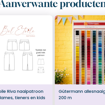
Aanverwante producte
oile Riva naaipatroon
Gütermann allesnaai
dames, tieners en kids
200 m