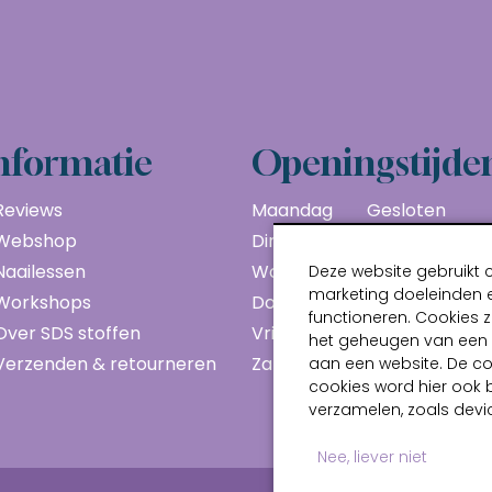
nformatie
Openingstijde
Reviews
Maandag
Gesloten
Webshop
Dinsdag
10:00 - 17:00
Naailessen
Woensdag
10:00 - 17:00
Deze website gebruikt 
marketing doeleinden e
Workshops
Donderdag
10:00 - 17:00
functioneren. Cookies z
Over SDS stoffen
Vrijdag
10:00 - 17:00
het geheugen van een a
Verzenden & retourneren
Zaterdag
10:00 - 17:00
aan een website. De c
cookies word hier ook 
verzamelen, zoals devic
Nee, liever niet