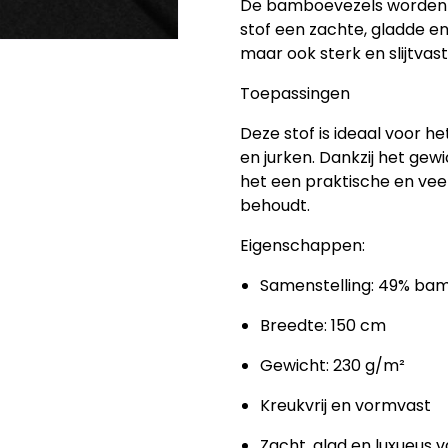
De bamboevezels worden 
stof een
zachte, gladde en
maar ook sterk en slijtvast,
Toepassingen
Deze stof is ideaal voor 
en jurken
. Dankzij het gew
het een praktische en veelz
behoudt.
Eigenschappen:
Samenstelling: 49% bam
Breedte: 150 cm
Gewicht: 230 g/m²
Kreukvrij en vormvast
Zacht, glad en luxueus v