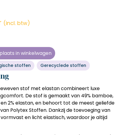
en zonder
en zonder
en zonder
en zonder
e tijd
e tijd
e tijd
e tijd
r
(incl. btw)
ens
ens
ens
ens
 telkens
 telkens
 telkens
 telkens
r en
r en
r en
r en
plaats in winkelwagen
oonlijk
oonlijk
oonlijk
oonlijk
gische stoffen
Gerecyclede stoffen
ing
weven stof met elastan
combineert luxe
aagcomfort. De stof is gemaakt van
49% bamboe,
 en 2% elastan
, en behoort tot de meest geliefde
e van Polytex Stoffen. Dankzij de toevoeging van
, vormvast en licht elastisch
, waardoor je altijd