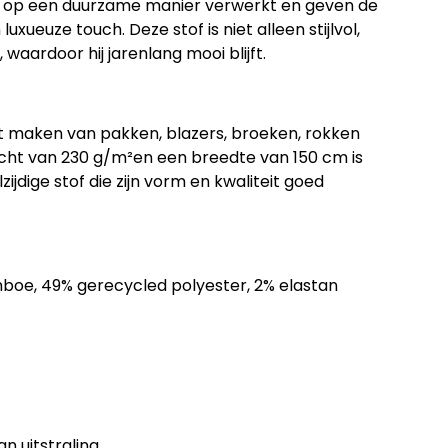
op een duurzame manier verwerkt en geven de
 luxueuze touch
. Deze stof is niet alleen stijlvol,
 waardoor hij jarenlang mooi blijft.
het maken van
pakken, blazers, broeken, rokken
icht van
230 g/m²
en een breedte van
150 cm
is
ijdige stof die zijn vorm en kwaliteit goed
boe, 49% gerecycled polyester, 2% elastan
an uitstraling