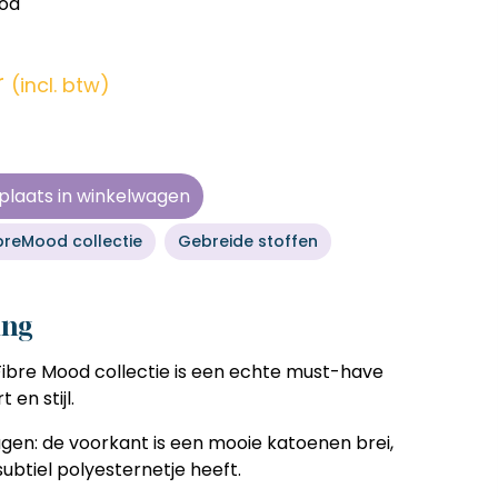
ood
en zonder
en zonder
en zonder
en zonder
e tijd
e tijd
e tijd
e tijd
r
(incl. btw)
ens
ens
ens
ens
 telkens
 telkens
 telkens
 telkens
r en
r en
r en
r en
plaats in winkelwagen
oonlijk
oonlijk
oonlijk
oonlijk
breMood collectie
Gebreide stoffen
ing
Fibre Mood collectie
is een echte must-have
en stijl.
agen: de voorkant is een mooie katoenen brei,
subtiel polyesternetje heeft.