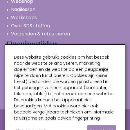
Webshop
Naailessen
Workshops
Over SDS stoffen
Verzenden & retourneren
Openingstijden
Maandag
Gesloten
Deze website gebruikt cookies om het bezoek
Dinsdag
10:00 - 17:00
naar de website te analyseren, marketing
doeleinden en de website op een deugdelijke
Woensdag
10:00 - 17:00
wijze te doen functioneren. Cookies zijn kleine
Donderdag
10:00 - 17:00
(tekst) bestanden die worden geïnstalleerd in
Vrijdag
10:00 - 17:00
het geheugen van een apparaat (computer,
telefoon, tablet) bij het bezoek aan een website.
Zaterdag
10:00 - 17:00
De cookies kunnen het apparaat niet
beschadigen. Met cookies word hier ook
bedoeld vergelijkbare technieken om informatie
Privacy verklaring
Algemene voorwaarden
te verzamelen, zoals device fingerprinting.
Sitemap