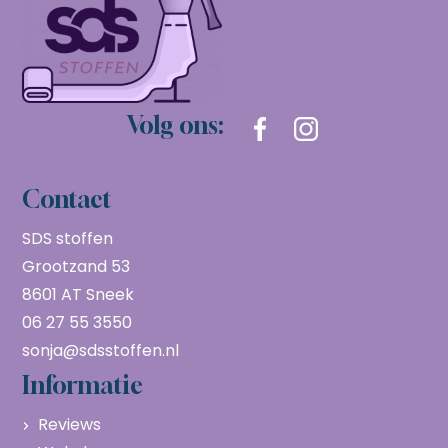
Volg ons:
Contact
SDS stoffen
Grootzand 53
8601 AT Sneek
06 27 55 3550
sonja@sdsstoffen.nl
Informatie
Reviews