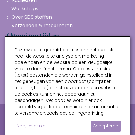
Naailessen
Workshops
Over SDS stoffen
Verzenden & retourneren
Openingstijden
Maandag
Gesloten
Deze website gebruikt cookies om het bezoek
Dinsdag
10:00 - 17:00
naar de website te analyseren, marketing
doeleinden en de website op een deugdelijke
Woensdag
10:00 - 17:00
wijze te doen functioneren. Cookies zijn kleine
Donderdag
10:00 - 17:00
(tekst) bestanden die worden geïnstalleerd in
Vrijdag
10:00 - 17:00
het geheugen van een apparaat (computer,
telefoon, tablet) bij het bezoek aan een website.
Zaterdag
10:00 - 17:00
De cookies kunnen het apparaat niet
beschadigen. Met cookies word hier ook
bedoeld vergelijkbare technieken om informatie
Privacy verklaring
Algemene voorwaarden
te verzamelen, zoals device fingerprinting.
Sitemap
Nee, liever niet
Accepteren