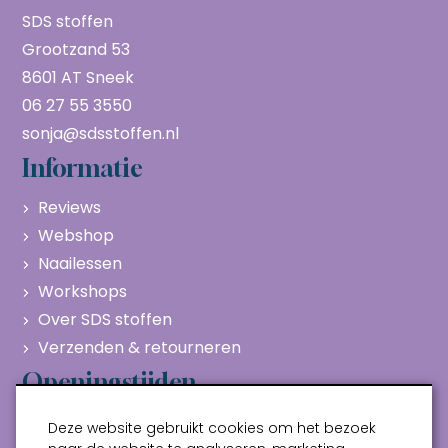
SDS stoffen
Grootzand 53
8601 AT Sneek
06 27 55 3550
sonja@sdsstoffen.nl
Informatie
Reviews
Webshop
Naailessen
Workshops
Over SDS stoffen
Verzenden & retourneren
Openingstijden
Maandag
Gesloten
Deze website gebruikt cookies om het bezoek