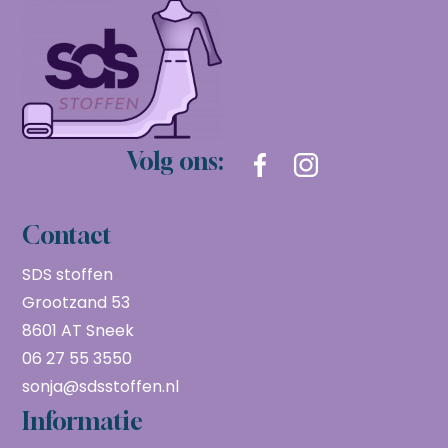
Volg ons:
Contact
SDS stoffen
Grootzand 53
8601 AT Sneek
06 27 55 3550
sonja@sdsstoffen.nl
Informatie