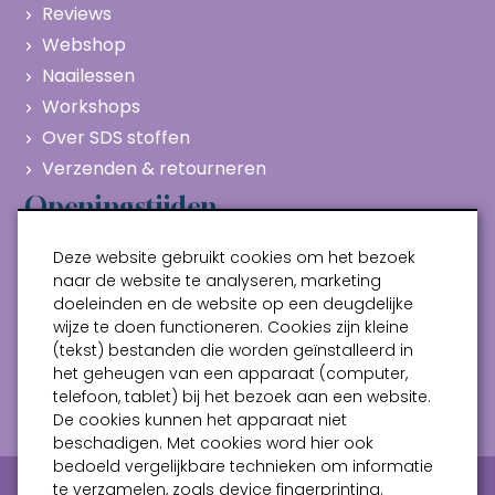
Reviews
Webshop
Naailessen
Workshops
Over SDS stoffen
Verzenden & retourneren
Openingstijden
Maandag
Gesloten
Deze website gebruikt cookies om het bezoek
Dinsdag
10:00 - 17:00
naar de website te analyseren, marketing
doeleinden en de website op een deugdelijke
Woensdag
10:00 - 17:00
wijze te doen functioneren. Cookies zijn kleine
Donderdag
10:00 - 17:00
(tekst) bestanden die worden geïnstalleerd in
Vrijdag
10:00 - 17:00
het geheugen van een apparaat (computer,
telefoon, tablet) bij het bezoek aan een website.
Zaterdag
10:00 - 17:00
De cookies kunnen het apparaat niet
beschadigen. Met cookies word hier ook
bedoeld vergelijkbare technieken om informatie
Privacy verklaring
Algemene voorwaarden
te verzamelen, zoals device fingerprinting.