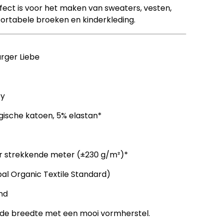
erfect is voor het maken van sweaters, vesten,
mfortabele broeken en kinderkleding.
ger Liebe
ey
gische katoen, 5% elastan*
r strekkende meter (±230 g/m²)*
l Organic Textile Standard)
nd
 de breedte met een mooi vormherstel.