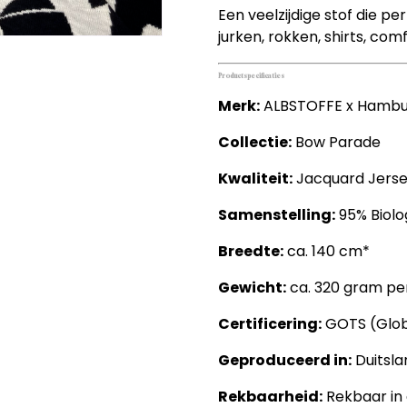
Een veelzijdige stof die p
jurken, rokken, shirts, co
Productspecificaties
Merk:
ALBSTOFFE x Hambur
Collectie:
Bow Parade
Kwaliteit:
Jacquard Jers
Samenstelling:
95% Biolo
Breedte:
ca. 140 cm*
Gewicht:
ca. 320 gram pe
Certificering:
GOTS (Globa
Geproduceerd in:
Duitsla
Rekbaarheid:
Rekbaar in