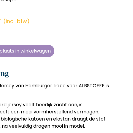
en zonder
en zonder
en zonder
en zonder
e tijd
e tijd
e tijd
e tijd
r
(incl. btw)
ens
ens
ens
ens
 telkens
 telkens
 telkens
 telkens
r en
r en
r en
r en
plaats in winkelwagen
oonlijk
oonlijk
oonlijk
oonlijk
ing
ersey van Hamburger Liebe voor ALBSTOFFE is
 jersey voelt heerlijk zacht aan, is
eeft een mooi vormherstellend vermogen.
 biologische katoen en elastan draagt de stof
ok na veelvuldig dragen mooi in model.