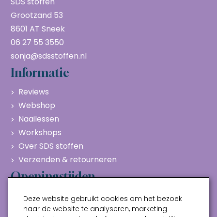
SDS stoffen
Grootzand 53
8601 AT Sneek
06 27 55 3550
sonja@sdsstoffen.nl
Informatie
Reviews
Webshop
Naailessen
Workshops
Over SDS stoffen
Verzenden & retourneren
Openingstijden
Maandag
Gesloten
Deze website gebruikt cookies om het bezoek
Dinsdag
10:00 - 17:00
naar de website te analyseren, marketing