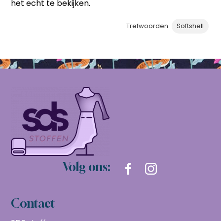
het echt te bekijken.
Trefwoorden
Softshell
Volg ons:
Contact