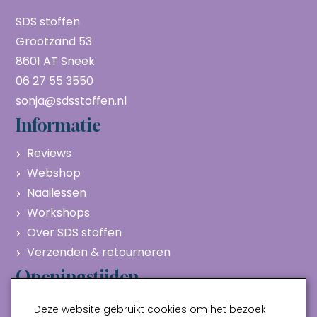
SDS stoffen
Grootzand 53
8601 AT Sneek
06 27 55 3550
sonja@sdsstoffen.nl
Informatie
Reviews
Webshop
Naailessen
Workshops
Over SDS stoffen
Verzenden & retourneren
Openingstijden
Maandag
Gesloten
Deze website gebruikt cookies om het bezoek