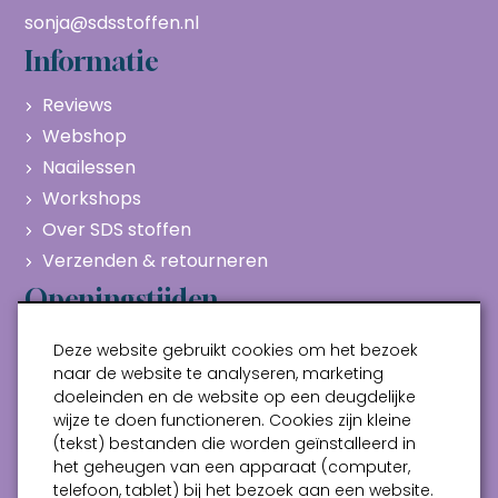
sonja@sdsstoffen.nl
Informatie
Reviews
Webshop
Naailessen
Workshops
Over SDS stoffen
Verzenden & retourneren
Openingstijden
Maandag
Gesloten
Deze website gebruikt cookies om het bezoek
Dinsdag
10:00 - 17:00
naar de website te analyseren, marketing
doeleinden en de website op een deugdelijke
Woensdag
10:00 - 17:00
wijze te doen functioneren. Cookies zijn kleine
Donderdag
10:00 - 17:00
(tekst) bestanden die worden geïnstalleerd in
Vrijdag
10:00 - 17:00
het geheugen van een apparaat (computer,
telefoon, tablet) bij het bezoek aan een website.