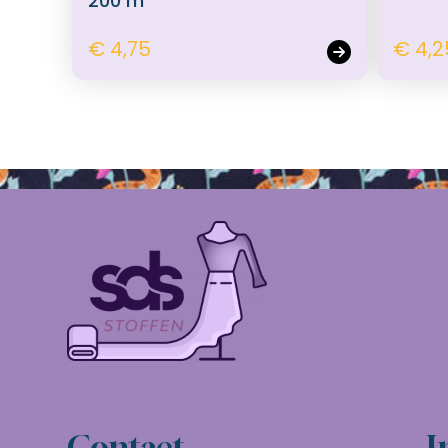
200 m
€ 4,75
€ 4,2
Contact
I