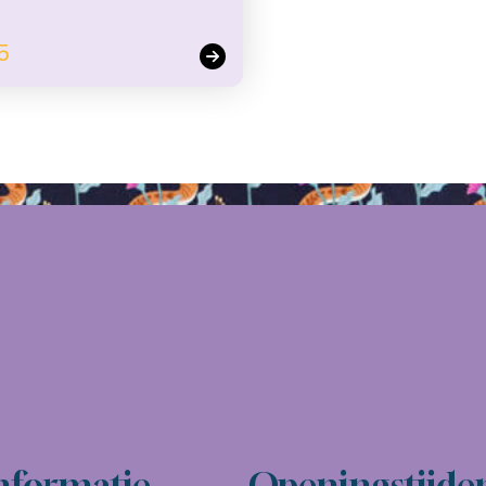
5
nformatie
Openingstijde