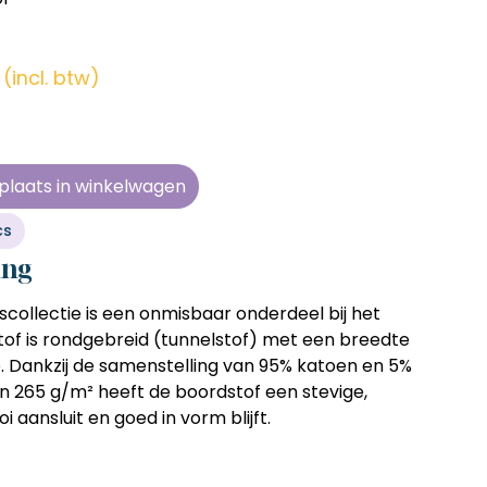
en zonder
en zonder
en zonder
en zonder
e tijd
e tijd
e tijd
e tijd
(incl. btw)
ens
ens
ens
ens
 telkens
 telkens
 telkens
 telkens
r en
r en
r en
r en
plaats in winkelwagen
oonlijk
oonlijk
oonlijk
oonlijk
cs
ing
scollectie
is een onmisbaar onderdeel bij het
tof is
rondgebreid (tunnelstof)
met een breedte
e
. Dankzij de samenstelling van
95% katoen en 5%
an
265 g/m²
heeft de boordstof een stevige,
i aansluit en goed in vorm blijft.