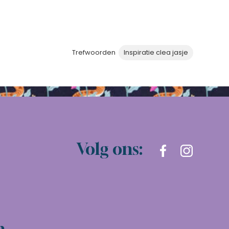
Trefwoorden
Inspiratie clea jasje
Volg ons:
n