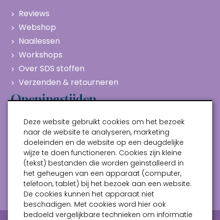
Reviews
Webshop
Naailessen
Workshops
Over SDS stoffen
Verzenden & retourneren
Openingstijden
Maandag
Gesloten
Deze website gebruikt cookies om het bezoek
Dinsdag
10:00 - 17:00
naar de website te analyseren, marketing
doeleinden en de website op een deugdelijke
Woensdag
10:00 - 17:00
wijze te doen functioneren. Cookies zijn kleine
Donderdag
10:00 - 17:00
(tekst) bestanden die worden geïnstalleerd in
Vrijdag
10:00 - 17:00
het geheugen van een apparaat (computer,
telefoon, tablet) bij het bezoek aan een website.
Zaterdag
10:00 - 17:00
De cookies kunnen het apparaat niet
beschadigen. Met cookies word hier ook
bedoeld vergelijkbare technieken om informatie