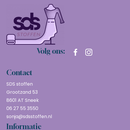
Volg ons:
Contact
SDS stoffen
Grootzand 53
8601 AT Sneek
06 27 55 3550
sonja@sdsstoffen.nl
Informatie