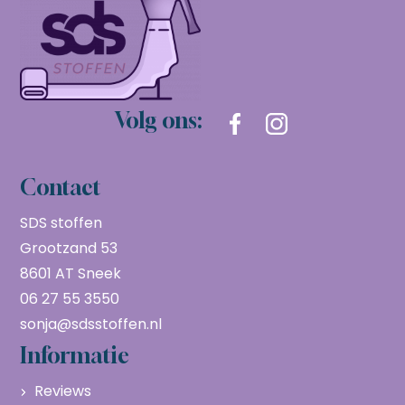
Volg ons:
Contact
SDS stoffen
Grootzand 53
8601 AT Sneek
06 27 55 3550
sonja@sdsstoffen.nl
Informatie
Reviews