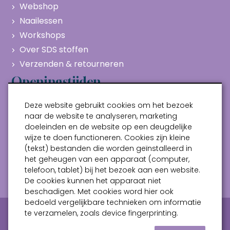
Webshop
Naailessen
Workshops
Over SDS stoffen
Verzenden & retourneren
Openingstijden
Maandag
Gesloten
Deze website gebruikt cookies om het bezoek
Dinsdag
10:00 - 17:00
naar de website te analyseren, marketing
doeleinden en de website op een deugdelijke
Woensdag
10:00 - 17:00
wijze te doen functioneren. Cookies zijn kleine
Donderdag
10:00 - 17:00
(tekst) bestanden die worden geïnstalleerd in
Vrijdag
10:00 - 17:00
het geheugen van een apparaat (computer,
telefoon, tablet) bij het bezoek aan een website.
Zaterdag
10:00 - 17:00
De cookies kunnen het apparaat niet
beschadigen. Met cookies word hier ook
bedoeld vergelijkbare technieken om informatie
Privacy verklaring
Algemene voorwaarden
te verzamelen, zoals device fingerprinting.