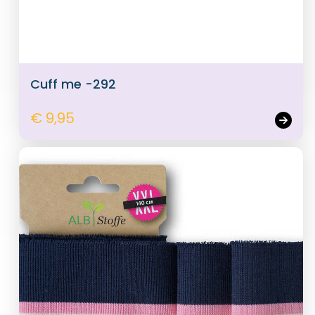
Cuff me -292
€ 9,95