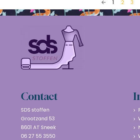
1
2
3
Contact
I
SDS stoffen
Grootzand 53
8601 AT Sneek
06 27 55 3550