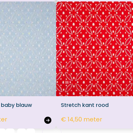
t baby blauw
Stretch kant rood
ter
€ 14,50 meter