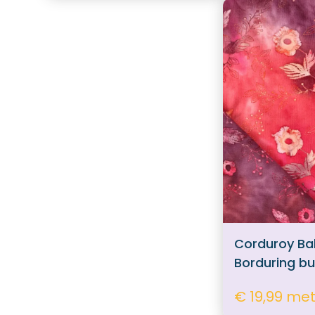
Naaibenodigdheden
Hebbedingetjes
biaisband
Naaimachine Spoeltjes
Naaimachine lampjes
Corduroy Ba
Borduring b
€ 19,99 me