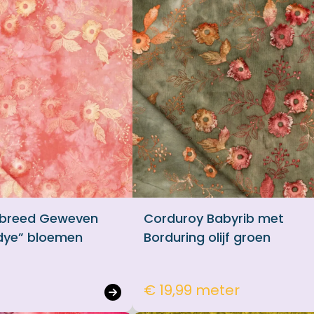
0 breed Geweven
Corduroy Babyrib met
 dye” bloemen
Borduring olijf groen
€ 19,99 meter