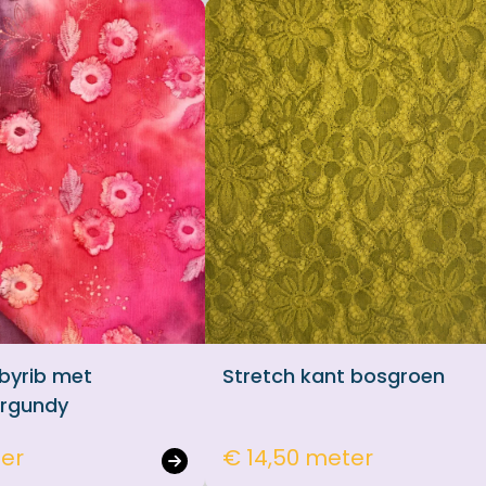
byrib met
Stretch kant bosgroen
urgundy
ter
€ 14,50 meter