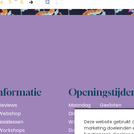
4
5
6
nformatie
Openingstijde
Reviews
Maandag
Gesloten
Webshop
Dinsdag
10:00 - 17:00
Naailessen
Woensdag
10:00 - 17:00
Deze website gebruikt 
marketing doeleinden e
Workshops
Donderdag
10:00 - 17:00