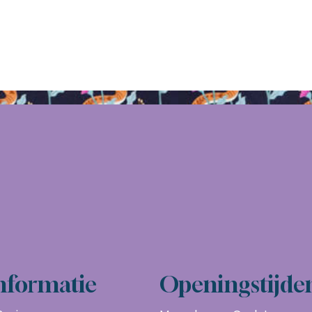
nformatie
Openingstijde