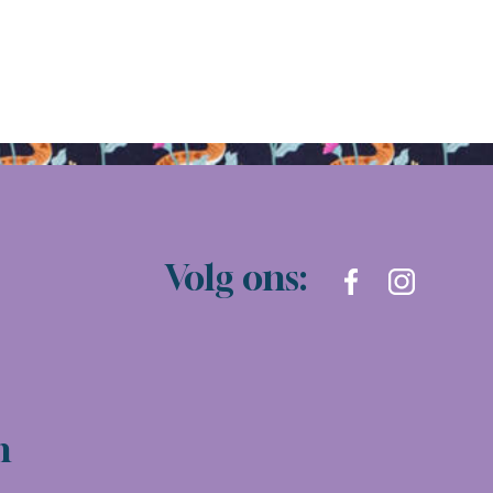
Volg ons:
n