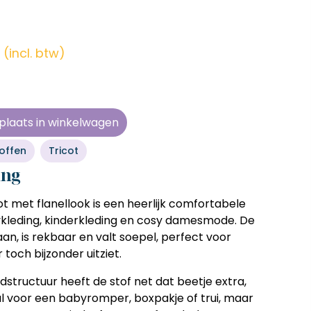
en zonder
en zonder
en zonder
en zonder
e tijd
e tijd
e tijd
e tijd
(incl. btw)
ens
ens
ens
ens
 telkens
 telkens
 telkens
 telkens
r en
r en
r en
r en
plaats in winkelwagen
oonlijk
oonlijk
oonlijk
oonlijk
offen
Tricot
ing
ot met flanellook
is een heerlijk comfortabele
bykleding, kinderkleding en cosy damesmode. De
an, is rekbaar en valt soepel, perfect voor
r toch bijzonder uitziet.
rdstructuur heeft de stof net dat beetje extra,
al voor een babyromper, boxpakje of trui, maar