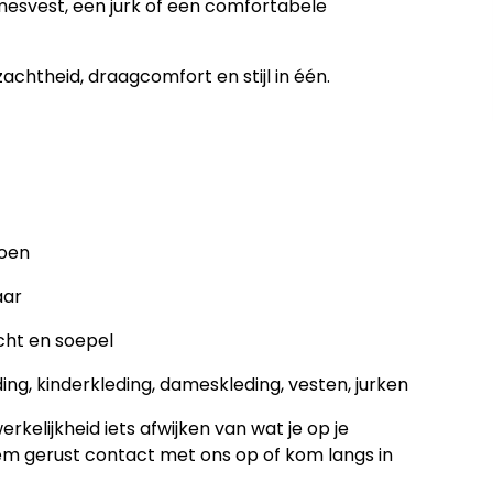
esvest, een jurk of een comfortabele
zachtheid, draagcomfort en stijl in één.
toen
aar
acht en soepel
ng, kinderkleding, dameskleding, vesten, jurken
rkelijkheid iets afwijken van wat je op je
eem gerust contact met ons op of kom langs in