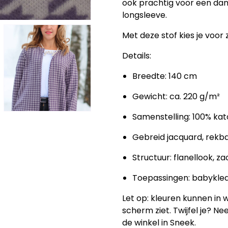
ook prachtig voor een dam
longsleeve.
Met deze stof kies je voor 
Details:
Breedte: 140 cm
Gewicht: ca. 220 g/m²
Samenstelling: 100% ka
Gebreid jacquard, rekb
Structuur: flanellook, z
Toepassingen: babykledi
Let op:
kleuren kunnen in we
scherm ziet. Twijfel je? N
de winkel in Sneek.