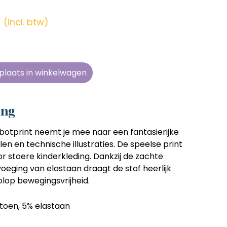
en zonder
en zonder
en zonder
en zonder
e tijd
e tijd
e tijd
e tijd
r
(incl. btw)
ens
ens
ens
ens
 telkens
 telkens
 telkens
 telkens
r en
r en
r en
r en
plaats in winkelwagen
oonlijk
oonlijk
oonlijk
oonlijk
ing
botprint neemt je mee naar een fantasierijke
en en technische illustraties. De speelse print
r stoere kinderkleding. Dankzij de zachte
oeging van elastaan draagt de stof heerlijk
olop bewegingsvrijheid.
toen, 5% elastaan