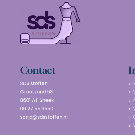
Contact
I
SDS stoffen
Grootzand 53
8601 AT Sneek
06 27 55 3550
sonja@sdsstoffen.nl