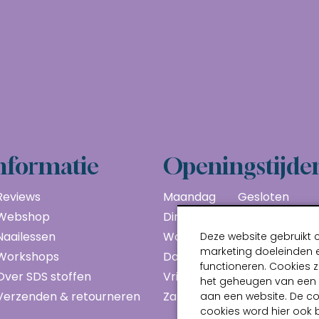
nformatie
Openingstijde
Reviews
Maandag
Gesloten
Webshop
Dinsdag
10:00 - 17:00
Naailessen
Woensdag
10:00 - 17:00
Deze website gebruikt 
marketing doeleinden e
Workshops
Donderdag
10:00 - 17:00
functioneren. Cookies z
Over SDS stoffen
Vrijdag
10:00 - 17:00
het geheugen van een a
Verzenden & retourneren
Zaterdag
10:00 - 17:00
aan een website. De c
cookies word hier ook 