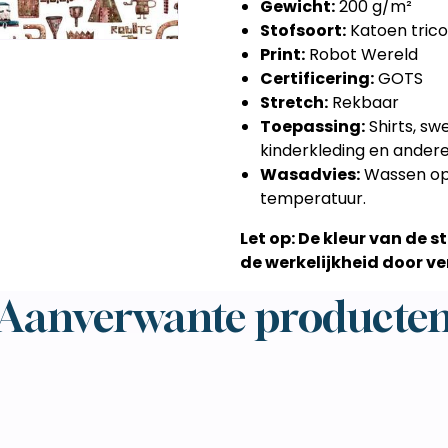
Gewicht:
200 g/m²
Stofsoort:
Katoen trico
Print:
Robot Wereld
Certificering:
GOTS
Stretch:
Rekbaar
Toepassing:
Shirts, swe
kinderkleding en ander
Wasadvies:
Wassen op 3
temperatuur.
Let op: De kleur van de 
de werkelijkheid door ver
Aanverwante producte