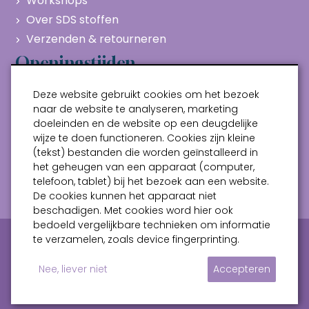
Workshops
Over SDS stoffen
Verzenden & retourneren
Openingstijden
Maandag
Gesloten
Deze website gebruikt cookies om het bezoek
Dinsdag
10:00 - 17:00
naar de website te analyseren, marketing
doeleinden en de website op een deugdelijke
Woensdag
10:00 - 17:00
wijze te doen functioneren. Cookies zijn kleine
Donderdag
10:00 - 17:00
(tekst) bestanden die worden geïnstalleerd in
Vrijdag
10:00 - 17:00
het geheugen van een apparaat (computer,
telefoon, tablet) bij het bezoek aan een website.
Zaterdag
10:00 - 17:00
De cookies kunnen het apparaat niet
beschadigen. Met cookies word hier ook
bedoeld vergelijkbare technieken om informatie
Privacy verklaring
Algemene voorwaarden
te verzamelen, zoals device fingerprinting.
Sitemap
Nee, liever niet
Accepteren