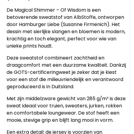
De
Magical Shimmer – Of Wisdom
is een
betoverende sweatstof van
AlbStoffe
, ontworpen
door
Hamburger Liebe (Susanne Firmenich)
. Het
dessin met sierlijke slangen en bloemen is modern,
krachtig en toch elegant, perfect voor wie van
unieke prints houdt.
Deze sweatstof combineert zachtheid en
draagcomfort met een duurzame kwaliteit. Dankzij
de
GOTS-certificering
weet je zeker dat je kiest
voor een stof die milieuvriendelijk en verantwoord
geproduceerd is in Duitsland.
Met zijn middelzware gewicht van
285 g/m²
is deze
sweat ideaal voor truien, sweaters, jurken, rokken
en comfortabele loungewear. De stof heeft een
mooie, stevige grip en blijft lang mooi in vorm.
Een extra detail: de jersey is voorzien van