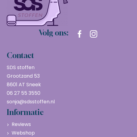
Volg ons:
Contact
SDS stoffen
Grootzand 53
8601 AT Sneek
06 27 55 3550
sonja@sdsstoffen.nl
Informatie
Reviews
Webshop