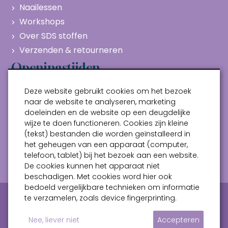
Naailessen
Workshops
Over SDS stoffen
Verzenden & retourneren
Openingstijden
Maandag
Gesloten
Deze website gebruikt cookies om het bezoek
Dinsdag
10:00 - 17:00
naar de website te analyseren, marketing
doeleinden en de website op een deugdelijke
Woensdag
10:00 - 17:00
wijze te doen functioneren. Cookies zijn kleine
Donderdag
10:00 - 17:00
(tekst) bestanden die worden geïnstalleerd in
Vrijdag
10:00 - 17:00
het geheugen van een apparaat (computer,
telefoon, tablet) bij het bezoek aan een website.
Zaterdag
10:00 - 17:00
De cookies kunnen het apparaat niet
beschadigen. Met cookies word hier ook
bedoeld vergelijkbare technieken om informatie
Privacy verklaring
Algemene voorwaarden
te verzamelen, zoals device fingerprinting.
Sitemap
Nee, liever niet
Accepteren