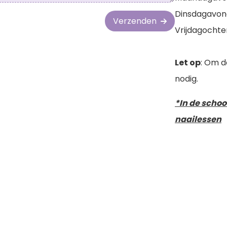
Dinsdagavond
Verzenden
Vrijdagochten
Let op
: Om d
nodig.
*In de schoo
naailessen