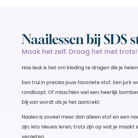
Login
Weet je je inloggegevens alweer?
Inloggen
wachtwoord vergeten?
Naailessen bij SDS s
nog geen account?
registreer nu
Maak het zelf. Draag het met trots!
Aanmelden
Versturen
Hoe leuk is het om kleding te dragen die je hel
Al een account?
Inloggen
Weet je je inloggegevens alweer?
Inloggen
Een trui in precies jouw favoriete stof. Een jur
rondloopt. Of misschien wel een heerlijk bombe
blij van wordt als je het aantrekt.
Naaien is zoveel meer dan alleen stof en een naa
zijn, iets nieuws leren, trots zijn op wat je maak
vergeten.