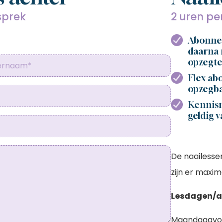
sprek
2 uren pe
Abonnem
daarna 
opzegte
Flex ab
opzegba
Kennism
geldig v
De naailesse
zijn er maxim
Lesdagen/a
Maandagavond