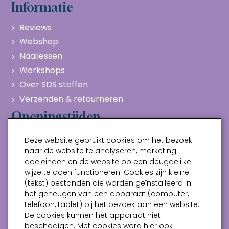
Informatie
Reviews
Webshop
Naailessen
Workshops
Over SDS stoffen
Verzenden & retourneren
Openingstijden
Maandag
Gesloten
Deze website gebruikt cookies om het bezoek
Dinsdag
10:00 - 17:00
naar de website te analyseren, marketing
doeleinden en de website op een deugdelijke
Woensdag
10:00 - 17:00
wijze te doen functioneren. Cookies zijn kleine
Donderdag
10:00 - 17:00
(tekst) bestanden die worden geïnstalleerd in
Vrijdag
10:00 - 17:00
het geheugen van een apparaat (computer,
telefoon, tablet) bij het bezoek aan een website.
Zaterdag
10:00 - 17:00
De cookies kunnen het apparaat niet
beschadigen. Met cookies word hier ook