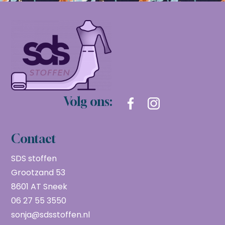
Volg ons:
Contact
SDS stoffen
Grootzand 53
8601 AT Sneek
06 27 55 3550
sonja@sdsstoffen.nl