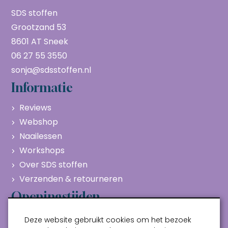
SDS stoffen
Grootzand 53
8601 AT Sneek
06 27 55 3550
sonja@sdsstoffen.nl
Informatie
Reviews
Webshop
Naailessen
Workshops
Over SDS stoffen
Verzenden & retourneren
Openingstijden
Maandag
Gesloten
Deze website gebruikt cookies om het bezoek