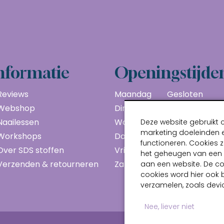
nformatie
Openingstijde
Reviews
Maandag
Gesloten
Webshop
Dinsdag
10:00 - 17:00
Naailessen
Woensdag
10:00 - 17:00
Deze website gebruikt 
marketing doeleinden e
Workshops
Donderdag
10:00 - 17:00
functioneren. Cookies z
Over SDS stoffen
Vrijdag
10:00 - 17:00
het geheugen van een a
Verzenden & retourneren
Zaterdag
10:00 - 17:00
aan een website. De c
cookies word hier ook 
verzamelen, zoals devic
Nee, liever niet