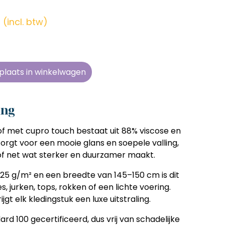
en zonder
en zonder
en zonder
en zonder
e tijd
e tijd
e tijd
e tijd
(incl. btw)
ens
ens
ens
ens
 telkens
 telkens
 telkens
 telkens
r en
r en
r en
r en
plaats in winkelwagen
oonlijk
oonlijk
oonlijk
oonlijk
ing
of met
cupro touch
bestaat uit
88% viscose en
zorgt voor een mooie glans en soepele valling,
tof net wat sterker en duurzamer maakt.
125 g/m²
en een breedte van
145–150 cm
is dit
s, jurken, tops, rokken
of een lichte voering.
ijgt elk kledingstuk een luxe uitstraling.
rd 100 gecertificeerd
, dus vrij van schadelijke