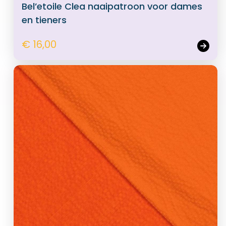
Bel’etoile Clea naaipatroon voor dames
en tieners
€ 16,00