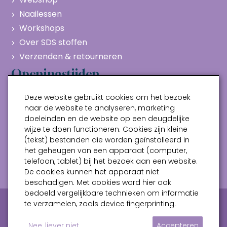
Naailessen
Workshops
Over SDS stoffen
Verzenden & retourneren
Openingstijden
Maandag
Gesloten
Deze website gebruikt cookies om het bezoek
Dinsdag
10:00 - 17:00
naar de website te analyseren, marketing
doeleinden en de website op een deugdelijke
Woensdag
10:00 - 17:00
wijze te doen functioneren. Cookies zijn kleine
Donderdag
10:00 - 17:00
(tekst) bestanden die worden geïnstalleerd in
Vrijdag
10:00 - 17:00
het geheugen van een apparaat (computer,
telefoon, tablet) bij het bezoek aan een website.
Zaterdag
10:00 - 17:00
De cookies kunnen het apparaat niet
beschadigen. Met cookies word hier ook
bedoeld vergelijkbare technieken om informatie
Privacy verklaring
Algemene voorwaarden
te verzamelen, zoals device fingerprinting.
Sitemap
Nee, liever niet
Accepteren