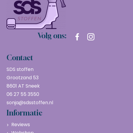
Volg ons:
Contact
SDS stoffen
Grootzand 53
8601 AT Sneek
06 27 55 3550
sonja@sdsstoffen.nl
Informatie
Reviews
Webshop