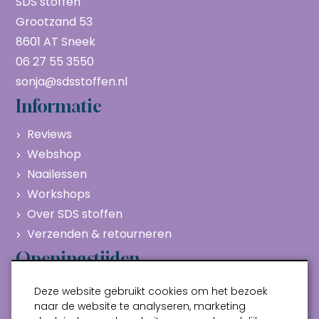
SDS stoffen
Grootzand 53
8601 AT Sneek
06 27 55 3550
sonja@sdsstoffen.nl
Informatie
Reviews
Webshop
Naailessen
Workshops
Over SDS stoffen
Verzenden & retourneren
Openingstijden
Maandag
Gesloten
Deze website gebruikt cookies om het bezoek
Dinsdag
10:00 - 17:00
naar de website te analyseren, marketing