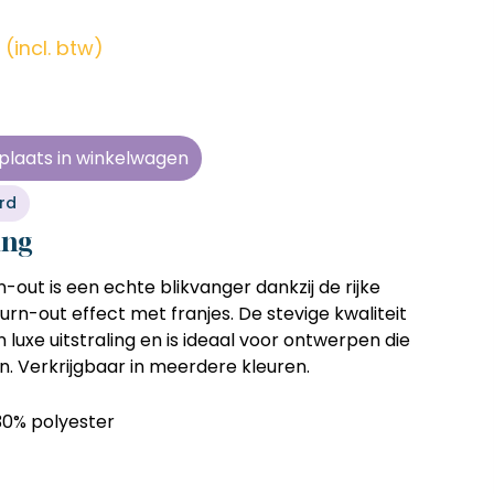
en zonder
en zonder
en zonder
en zonder
e tijd
e tijd
e tijd
e tijd
(incl. btw)
ens
ens
ens
ens
 telkens
 telkens
 telkens
 telkens
r en
r en
r en
r en
plaats in winkelwagen
oonlijk
oonlijk
oonlijk
oonlijk
rd
ing
out is een echte blikvanger dankzij de rijke
urn-out effect met franjes. De stevige kwaliteit
 luxe uitstraling en is ideaal voor ontwerpen die
n. Verkrijgbaar in meerdere kleuren.
30% polyester