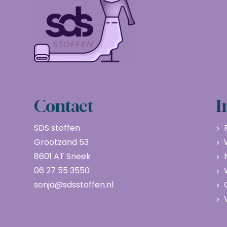
Contact
I
SDS stoffen
Grootzand 53
8601 AT Sneek
06 27 55 3550
sonja@sdsstoffen.nl