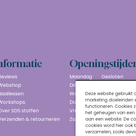
nformatie
Openingstijde
Reviews
Maandag
Gesloten
Webshop
Dinsdag
10:00 - 17:00
Naailessen
Woensdag
10:00 - 17:00
Deze website gebruikt 
marketing doeleinden e
Workshops
Donderdag
10:00 - 17:00
functioneren. Cookies z
Over SDS stoffen
Vrijdag
10:00 - 17:00
het geheugen van een a
Verzenden & retourneren
Zaterdag
10:00 - 17:00
aan een website. De c
cookies word hier ook 
verzamelen, zoals devic