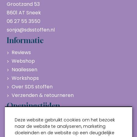
Grootzand 53
8601 AT Sneek
06 27 55 3550
sonja@sdsstoffen.nl
Informatie
Reviews
Webshop
Naailessen
Workshops
Over SDS stoffen
Verzenden & retourneren
Openingstijden
Maandag
Gesloten
Deze website gebruikt cookies om het bezoek
Dinsdag
10:00 - 17:00
naar de website te analyseren, marketing
doeleinden en de website op een deugdelijke
Woensdag
10:00 - 17:00