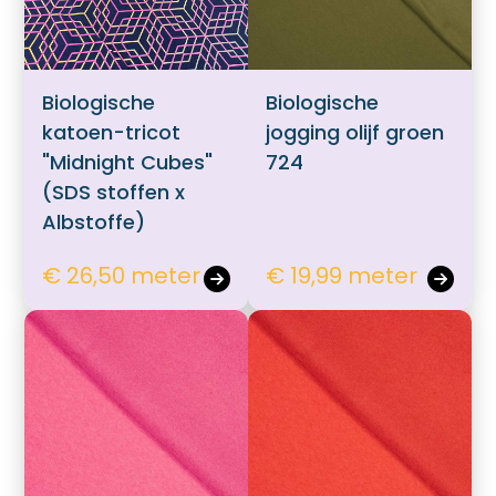
Biologische
Biologische
katoen-tricot
jogging olijf groen
"Midnight Cubes"
724
(SDS stoffen x
Albstoffe)
€ 26,50 meter
€ 19,99 meter