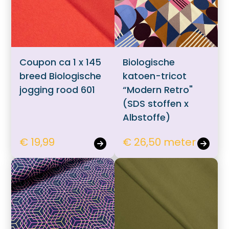
Coupon ca 1 x 145
Biologische
breed Biologische
katoen-tricot
jogging rood 601
“Modern Retro"
(SDS stoffen x
Albstoffe)
€ 19,99
€ 26,50 meter