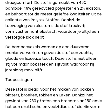
draagcomfort. De stof is gemaakt van
49%
bamboe, 49% gerecycled polyester en 2% elastan
,
en behoort tot de meest geliefde kwaliteiten uit de
collectie van Polytex Stoffen. Dankzij de
toevoeging van elastan is de stof
kreukvrij,
vormvast en licht elastisch
, waardoor je altijd een
verzorgde look hebt.
De bamboevezels worden op een duurzame
manier verwerkt en geven de stof een
zachte,
gladde en luxueuze touch
. Deze stof is niet alleen
stijlvol, maar ook sterk en slijtvast, waardoor hij
jarenlang mooi blijft.
Toepassingen
Deze stof is ideaal voor het maken van
pakken,
blazers, broeken, rokken en jurken
. Dankzij het
gewicht van
230 g/m²
en een breedte van
150 cm
is
het een praktische en veelzijdige stof die zijn vorm