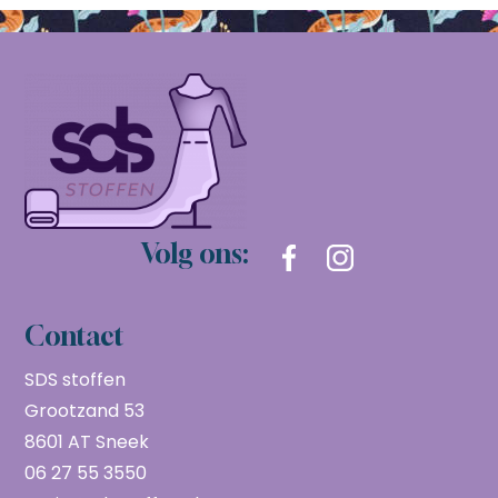
Volg ons:
Contact
SDS stoffen
Grootzand 53
8601 AT Sneek
06 27 55 3550