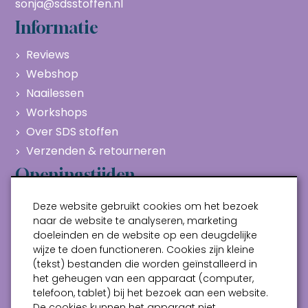
sonja@sdsstoffen.nl
Informatie
Reviews
Webshop
Naailessen
Workshops
Over SDS stoffen
Verzenden & retourneren
Openingstijden
Maandag
Gesloten
Deze website gebruikt cookies om het bezoek
Dinsdag
10:00 - 17:00
naar de website te analyseren, marketing
doeleinden en de website op een deugdelijke
Woensdag
10:00 - 17:00
wijze te doen functioneren. Cookies zijn kleine
Donderdag
10:00 - 17:00
(tekst) bestanden die worden geïnstalleerd in
Vrijdag
10:00 - 17:00
het geheugen van een apparaat (computer,
telefoon, tablet) bij het bezoek aan een website.
Zaterdag
10:00 - 17:00
De cookies kunnen het apparaat niet