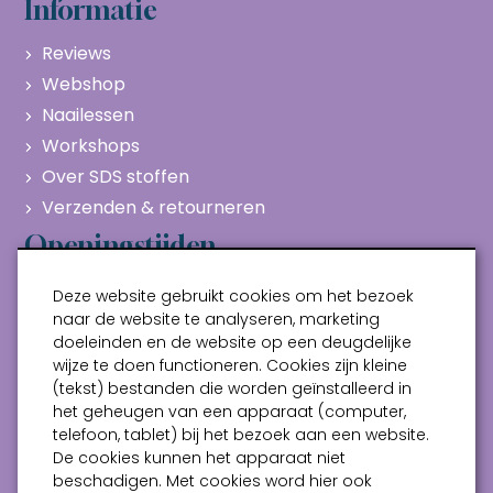
Informatie
Reviews
Webshop
Naailessen
Workshops
Over SDS stoffen
Verzenden & retourneren
Openingstijden
Maandag
Gesloten
Deze website gebruikt cookies om het bezoek
Dinsdag
10:00 - 17:00
naar de website te analyseren, marketing
doeleinden en de website op een deugdelijke
Woensdag
10:00 - 17:00
wijze te doen functioneren. Cookies zijn kleine
Donderdag
10:00 - 17:00
(tekst) bestanden die worden geïnstalleerd in
Vrijdag
10:00 - 17:00
het geheugen van een apparaat (computer,
telefoon, tablet) bij het bezoek aan een website.
Zaterdag
10:00 - 17:00
De cookies kunnen het apparaat niet
beschadigen. Met cookies word hier ook