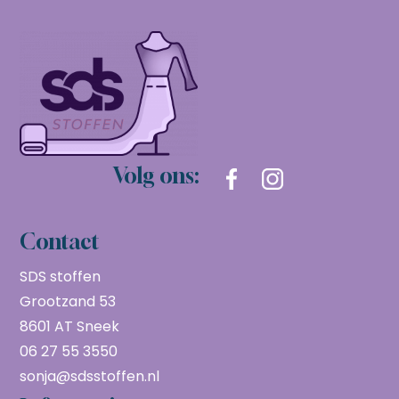
Volg ons:
Contact
SDS stoffen
Grootzand 53
8601 AT Sneek
06 27 55 3550
sonja@sdsstoffen.nl