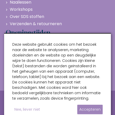
Naailessen
Workshops
Over SDS stoffen
Verzenden & retourneren
Openingstijden
Maandag
Gesloten
Deze website gebruikt cookies om het bezoek
Dinsdag
10:00 - 17:00
naar de website te analyseren, marketing
doeleinden en de website op een deugdelijke
Woensdag
10:00 - 17:00
wijze te doen functioneren. Cookies zijn kleine
Donderdag
10:00 - 17:00
(tekst) bestanden die worden geïnstalleerd in
Vrijdag
10:00 - 17:00
het geheugen van een apparaat (computer,
telefoon, tablet) bij het bezoek aan een website.
Zaterdag
10:00 - 17:00
De cookies kunnen het apparaat niet
beschadigen. Met cookies word hier ook
bedoeld vergelijkbare technieken om informatie
Privacy verklaring
Algemene voorwaarden
te verzamelen, zoals device fingerprinting.
Sitemap
Nee, liever niet
Accepteren