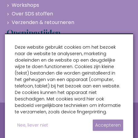
Workshops
Over SDS stoffen
Verzenden & retourneren
Openingstijden
Maandag
Gesloten
Deze website gebruikt cookies om het bezoek
Dinsdag
10:00 - 17:00
naar de website te analyseren, marketing
doeleinden en de website op een deugdelijke
Woensdag
10:00 - 17:00
wijze te doen functioneren. Cookies zijn kleine
Donderdag
10:00 - 17:00
(tekst) bestanden die worden geïnstalleerd in
Vrijdag
10:00 - 17:00
het geheugen van een apparaat (computer,
telefoon, tablet) bij het bezoek aan een website.
Zaterdag
10:00 - 17:00
De cookies kunnen het apparaat niet
beschadigen. Met cookies word hier ook
bedoeld vergelijkbare technieken om informatie
Privacy verklaring
Algemene voorwaarden
te verzamelen, zoals device fingerprinting.
Sitemap
Nee, liever niet
Accepteren