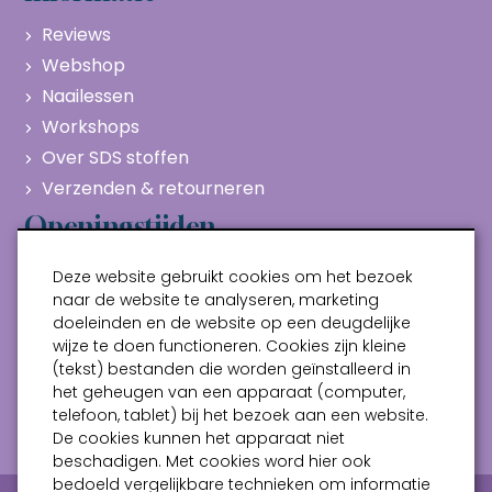
Reviews
Webshop
Naailessen
Workshops
Over SDS stoffen
Verzenden & retourneren
Openingstijden
Maandag
Gesloten
Deze website gebruikt cookies om het bezoek
Dinsdag
10:00 - 17:00
naar de website te analyseren, marketing
doeleinden en de website op een deugdelijke
Woensdag
10:00 - 17:00
wijze te doen functioneren. Cookies zijn kleine
Donderdag
10:00 - 17:00
(tekst) bestanden die worden geïnstalleerd in
Vrijdag
10:00 - 17:00
het geheugen van een apparaat (computer,
telefoon, tablet) bij het bezoek aan een website.
Zaterdag
10:00 - 17:00
De cookies kunnen het apparaat niet
beschadigen. Met cookies word hier ook
bedoeld vergelijkbare technieken om informatie