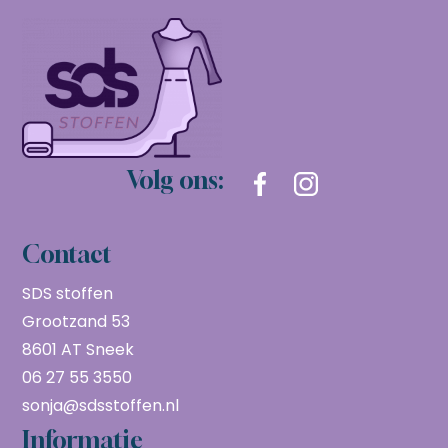
Volg ons:
Contact
SDS stoffen
Grootzand 53
8601 AT Sneek
06 27 55 3550
sonja@sdsstoffen.nl
Informatie