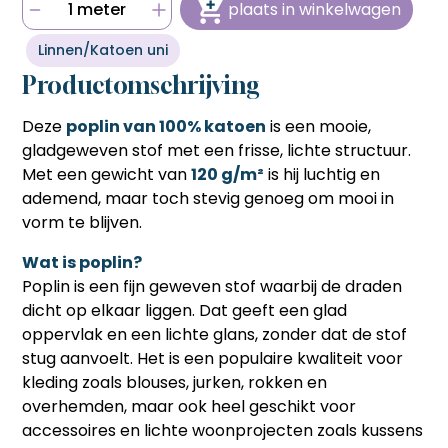
1 meter
plaats in winkelwagen
bestellen sneller en voordeliger gaat.
bestellen sneller en voordeliger gaat.
Hulp nodig bij het aanmaken van je account, of wil je
persoonlijk advies op maat van jouw wensen?
Snel en eenvoudig bestellen
Snel en eenvoudig bestellen
Linnen/Katoen uni
Bel ons op
06 27 55 3550
of stuur een mail naar
Met één klik je favoriete producten opnieuw bestellen
Met één klik je favoriete producten opnieuw bestellen
sonja@sdsstoffen.nl
.
zonder zoeken of invoeren, ideaal voor frequente klanten
Productomschrijving
zonder zoeken of invoeren, ideaal voor frequente klanten
die tijd willen besparen.
die tijd willen besparen.
annuleren
Automatisch onthouden van
Deze
poplin van 100% katoen
is een mooie,
Automatisch onthouden van
(bedrijfs)gegevens
(bedrijfs)gegevens
gladgeweven stof met een frisse, lichte structuur.
Je hoeft jouw bedrijfsgegevens en factuuradres niet
Je hoeft jouw bedrijfsgegevens en factuuradres niet
Met een gewicht van
120 g/m²
is hij luchtig en
telkens opnieuw in te voeren, wat het bestelproces
telkens opnieuw in te voeren, wat het bestelproces
ademend, maar toch stevig genoeg om mooi in
soepeler en efficiënter maakt.
soepeler en efficiënter maakt.
vorm te blijven.
Hulp nodig bij het aanmaken van je account, of wil je
Hulp nodig bij het aanmaken van je account, of wil je
persoonlijk advies op maat van jouw wensen?
persoonlijk advies op maat van jouw wensen?
Wat is poplin?
Bel ons op
06 27 55 3550
of stuur een mail naar
Bel ons op
06 27 55 3550
of stuur een mail naar
Poplin is een fijn geweven stof waarbij de draden
sonja@sdsstoffen.nl
.
sonja@sdsstoffen.nl
.
dicht op elkaar liggen. Dat geeft een glad
sluiten
sluiten
oppervlak en een lichte glans, zonder dat de stof
stug aanvoelt. Het is een populaire kwaliteit voor
kleding zoals blouses, jurken, rokken en
overhemden, maar ook heel geschikt voor
accessoires en lichte woonprojecten zoals kussens