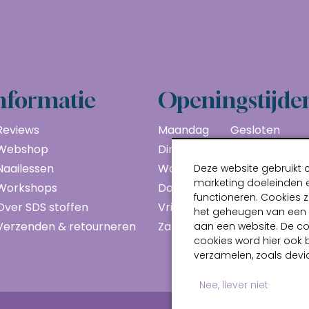
nformatie
Openingstijde
Reviews
Maandag
Gesloten
Webshop
Dinsdag
10:00 - 17:00
Naailessen
Woensdag
10:00 - 17:00
Deze website gebruikt 
marketing doeleinden e
Workshops
Donderdag
10:00 - 17:00
functioneren. Cookies z
Over SDS stoffen
Vrijdag
10:00 - 17:00
het geheugen van een a
Verzenden & retourneren
Zaterdag
10:00 - 17:00
aan een website. De c
cookies word hier ook 
verzamelen, zoals devic
Nee, liever niet