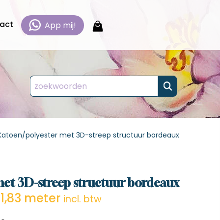
act
App mij!
 en
 en
 en
 en
Katoen/polyester met 3D-streep structuur bordeaux
esteld.
esteld.
esteld.
esteld.
n en
n en
n en
n en
n,
n,
n,
n,
met 3D-streep structuur bordeaux
 bestellen
 bestellen
 bestellen
 bestellen
1,83 meter
incl. btw