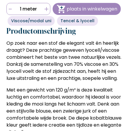
bestellen sneller en voordeliger gaat.
bestellen sneller en voordeliger gaat.
Hulp nodig bij het aanmaken van je account, of wil je
1 meter
plaats in winkelwagen
persoonlijk advies op maat van jouw wensen?
Snel en eenvoudig bestellen
Snel en eenvoudig bestellen
Bel ons op
06 27 55 3550
of stuur een mail naar
Met één klik je favoriete producten opnieuw bestellen
Met één klik je favoriete producten opnieuw bestellen
Viscose/modal uni
Tencel & lyocell
sonja@sdsstoffen.nl
.
zonder zoeken of invoeren, ideaal voor frequente klanten
zonder zoeken of invoeren, ideaal voor frequente klanten
die tijd willen besparen.
die tijd willen besparen.
Productomschrijving
annuleren
Automatisch onthouden van
Automatisch onthouden van
(bedrijfs)gegevens
Op zoek naar een stof die elegant valt én heerlijk
(bedrijfs)gegevens
Je hoeft jouw bedrijfsgegevens en factuuradres niet
Je hoeft jouw bedrijfsgegevens en factuuradres niet
draagt? Deze prachtige geweven lyocell/viscose
telkens opnieuw in te voeren, wat het bestelproces
telkens opnieuw in te voeren, wat het bestelproces
combineert het beste van twee natuurlijke vezels.
soepeler en efficiënter maakt.
soepeler en efficiënter maakt.
Dankzij de samenstelling van 70% viscose en 30%
Hulp nodig bij het aanmaken van je account, of wil je
Hulp nodig bij het aanmaken van je account, of wil je
lyocell voelt de stof zijdezacht aan, heeft hij een
persoonlijk advies op maat van jouw wensen?
persoonlijk advies op maat van jouw wensen?
luxe uitstraling en een prachtige, soepele valling.
Bel ons op
06 27 55 3550
of stuur een mail naar
Bel ons op
06 27 55 3550
of stuur een mail naar
sonja@sdsstoffen.nl
.
sonja@sdsstoffen.nl
.
Met een gewicht van 120 g/m² is deze kwaliteit
sluiten
luchtig en comfortabel, waardoor hij ideaal is voor
sluiten
kleding die mooi langs het lichaam valt. Denk aan
een stijlvolle blouse, een zwierige jurk of een
comfortabele wijde broek. De diepe kobaltblauwe
kleur geeft iedere creatie een tijdloze en elegante