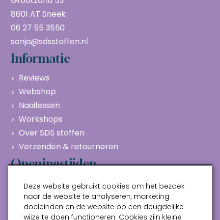
Grootzand 53
8601 AT Sneek
06 27 55 3550
sonja@sdsstoffen.nl
Informatie
Reviews
Webshop
Naailessen
Workshops
Over SDS stoffen
Verzenden & retourneren
Openingstijden
Maandag
Gesloten
Deze website gebruikt cookies om het bezoek
Dinsdag
10:00 - 17:00
naar de website te analyseren, marketing
doeleinden en de website op een deugdelijke
Woensdag
10:00 - 17:00
wijze te doen functioneren. Cookies zijn kleine